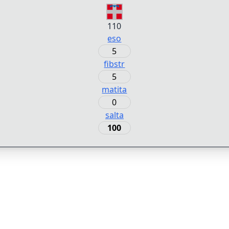
110
eso
5
fibstr
5
matita
0
salta
100