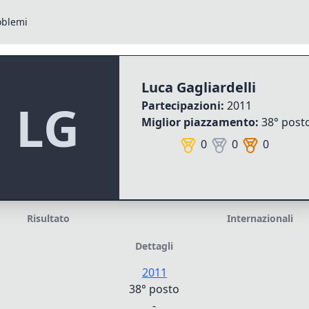
oblemi
Luca Gagliardelli
LG
Partecipazioni:
2011
Miglior piazzamento:
38° post
0
0
0
Risultato
Internazionali
Dettagli
2011
38° posto
-