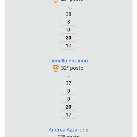
-
38
8
0
20
10
Lionello
Piccinno
32° posto
-
37
0
0
20
17
Andrea
Azzarone
53° posto